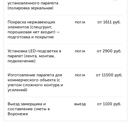
установленного парапета
(полировка зеркальная)
Покраска нержавеющих
пог.м
от 1611 руб.
элементов (спецгрунт,
порошковая нет входит) —
подготовка и покрытие
Установка LED-подсветки в
пог.м
от 2900 руб.
парапет (лента, монтаж,
подключение)
Изготовление парапета для
пог.м
от 11500 руб.
коммерческого объекта (с
учетом сложного контура и
усилений)
Выезд замерщика и
выезд
от 1100 руб.
составление сметы в
Воронеже