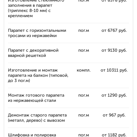
Изготовление стеклянного
пог.м
от 8378 руб.
заполнения в парапет
(триплекс 8-10 мм) с
креплением
Парапет с горизонтальными
пог.м
от 6767 руб.
тросами из нержавейки
Парапет с декоративной
пог.м
от 9130 руб.
вварной решеткой
Изготовление и монтаж
компл.
от 10311 руб.
парапета на балкон (типовой,
до 3 пог.м)
Монтаж готового парапета
пог.м
от 1290 руб.
из нержавеющей стали
Демонтаж старого парапета
пог.м
от 967 руб.
(металл, дерево) с вывозом
Шлифовка и полировка
пог.м
от 1182 руб.