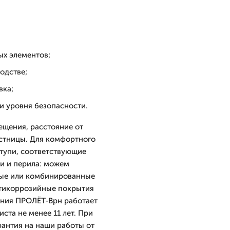
ых элементов;
одстве;
вка;
и уровня безопасности.
щения, расстояние от
естницы. Для комфортного
тупи, соответствующие
и и перила: можем
ные или комбинированные
нтикоррозийные покрытия
ания ПРОЛЁТ-Врн работает
ста не менее 11 лет. При
арантия на наши работы от