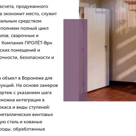
расчета, продуманного
а экономит место, служит
нальным средством
ыполняем полный цикл
алов, сварочные и
. Компания ПРОЛЁТ-Врн
еских помещений и
очности, безопасности и
а объект в Воронеже для
рукций. На основе замеров
ертеж с указанием шага
зможна интеграция в
каса и виды ступеней:
металлических винтовых
ую сталь и кованые
ороды, обработанные