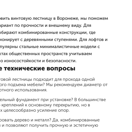
овить винтовую лестницу в Воронеже, мы поможем
риант по прочности и внешнему виду. Для
ыбирают комбинированные конструкции, где
монирует с деревянными ступенями. Для лофтов и
опулярны стальные минималистичные модели с
ктах общественных пространств учитываем
о износостойкости и безопасности.
е технические вопросы
товой лестницы подходит для прохода одной
ого подъема мебели? Мы рекомендуем диаметр от
ртного использования.
ельный фундамент при установке? В большинстве
 креплений к основному перекрытию, но в
х целесообразно усиление опор.
овать дерево и металл? Да, комбинированные
 и позволяют получить прочную и эстетичную