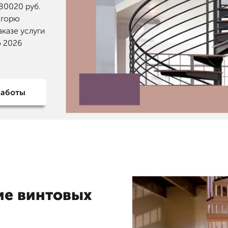
80020 руб.
Игорю
казе услуги
о 2026
работы
ие винтовых