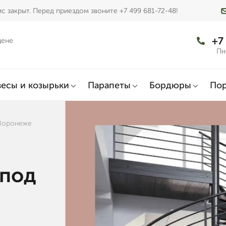
с закрыт. Перед приездом звоните +7 499 681-72-48!
+7
цене
Пн
есы и козырьки
Парапеты
Бордюры
По
 Воронеже
 под