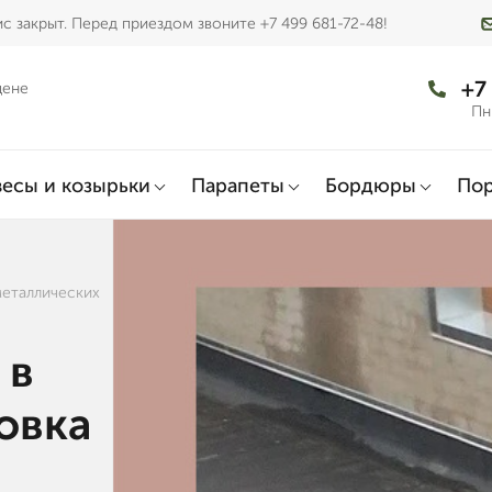
с закрыт. Перед приездом звоните +7 499 681-72-48!
+7
цене
Пн
есы и козырьки
Парапеты
Бордюры
По
металлических
 в
овка