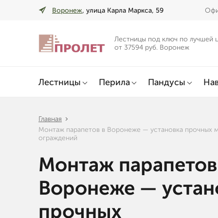
Воронеж
, улица Карла Маркса, 59
Офи
Лестницы под ключ по лучшей 
от 37594 руб. Воронеж
Лестницы
Перила
Пандусы
Нав
Главная
Монтаж парапетов в Воронеже — установка прочных 
ограждений
Монтаж парапетов
Воронеже — устан
прочных