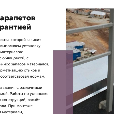
арапетов
арантией
ества которой зависит
 выполняем установку
 материалов:
 облицовкой, с
вынос запасов материалов,
ерметизацию стыков и
 соответствовал нормам.
а здания с различными
емой. Работы по установке
 конструкций, расчёт
кали. При монтаже
и материалы,