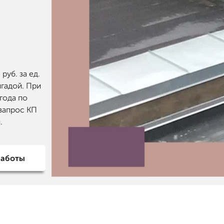
уб. за ед.
гадой. При
 года по
 запрос КП
.
работы