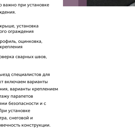
о важно при установке
ждения.
 крыше, установка
ого ограждения
рофиль, оцинковка,
 крепления
роверка сварных швов,
ыезд специалистов для
ект включаем варианты
ения, варианты креплением
тажу парапетов
ями безопасности и с
При установке
ра, снеговой и
овечность конструкции.