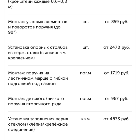
(кронштейн каждые 0,6–0,8
м)
Монтаж угловых элементов
шт.
от 859 руб.
и поворотов поручня (до
90°)
Установка опорных столбов
шт.
от 2470 руб.
из нерж. стали (с анкерным
креплением)
Монтаж поручня на
пог.м
от 1719 руб.
лестничном марше с гибкой
подгонкой под наклон
Монтаж детского/низкого
пог.м
от 967 руб.
поручня вторичного ряда
Установка заполнения перил
кв.м
от 4833 руб.
стеклом (клёпка/крепёжное
соединение)