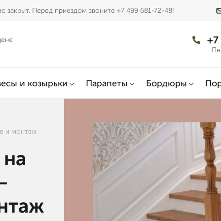
с закрыт. Перед приездом звоните +7 499 681-72-48!
+7
цене
Пн
есы и козырьки
Парапеты
Бордюры
По
ие и монтаж
 на
—
онтаж