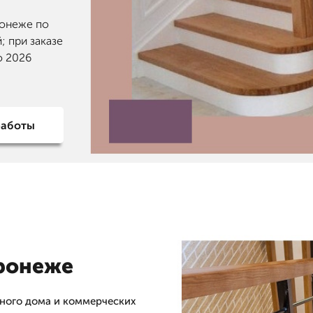
ронеже по
; при заказе
о 2026
работы
оронеже
тного дома и коммерческих