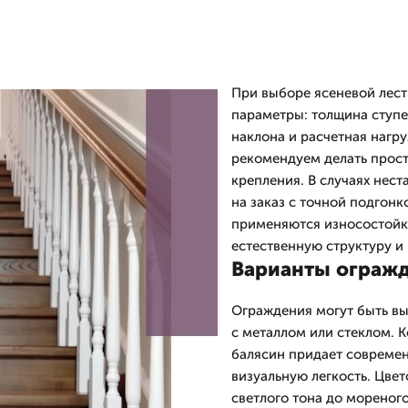
При выборе ясеневой лес
параметры: толщина ступе
наклона и расчетная нагр
рекомендуем делать прост
крепления. В случаях нес
на заказ с точной подгон
применяются износостойк
естественную структуру и 
Варианты огражд
Ограждения могут быть в
с металлом или стеклом. 
балясин придает современ
визуальную легкость. Цве
светлого тона до мореног