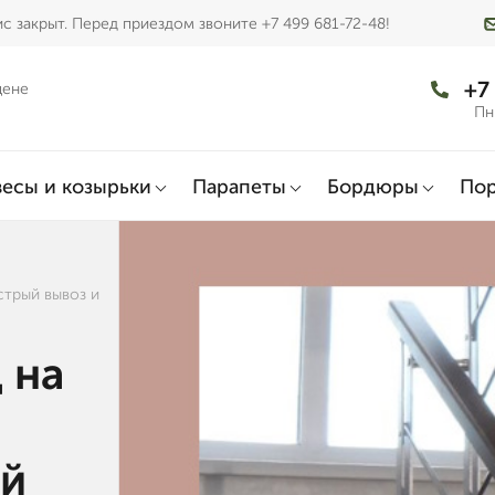
с закрыт. Перед приездом звоните +7 499 681-72-48!
+7
цене
Пн
есы и козырьки
Парапеты
Бордюры
По
стрый вывоз и
 на
ый