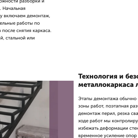
ложности разборки и
. Начальная
ту включаем демонтаж,
тельные работы по
после снятия каркаса.
й, стальной или
Технология и без
металлокаркаса 
Этапы демонтажа обычно 
зоны работ, поэтапная ра
демонтаж перил, резка св
ходе работ мы контролиру
избежать деформации стен
временное усиление опор 