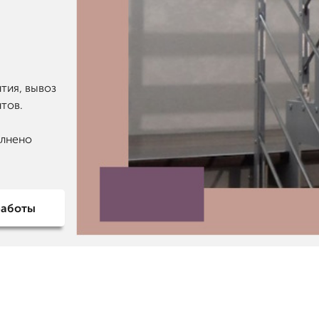
тия, вывоз
нтов.
олнено
работы