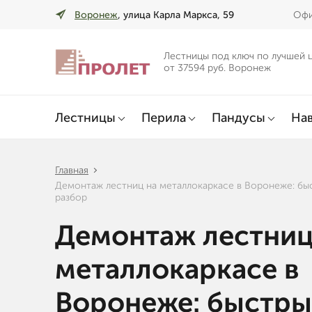
Воронеж
, улица Карла Маркса, 59
Офи
Лестницы под ключ по лучшей 
от 37594 руб. Воронеж
Лестницы
Перила
Пандусы
Нав
Главная
Демонтаж лестниц на металлокаркасе в Воронеже: бы
разбор
Демонтаж лестниц
металлокаркасе в
Воронеже: быстр