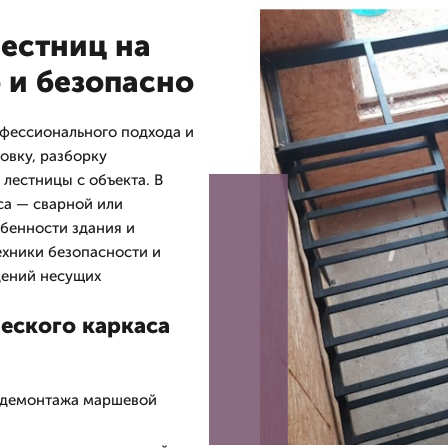
естниц на
 и безопасно
офессионального подхода и
овку, разборку
лестницы с объекта. В
са — сварной или
обенности здания и
ехники безопасности и
дений несущих
еского каркаса
я демонтажа маршевой