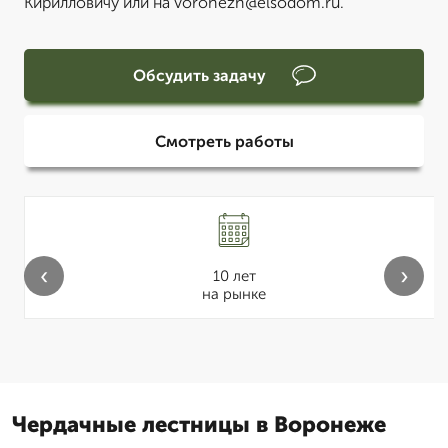
Кирилловичу или на voronezh@elsodom.ru.
Обсудить задачу
Смотреть работы
‹
›
10 лет
на рынке
Чердачные лестницы в Воронеже